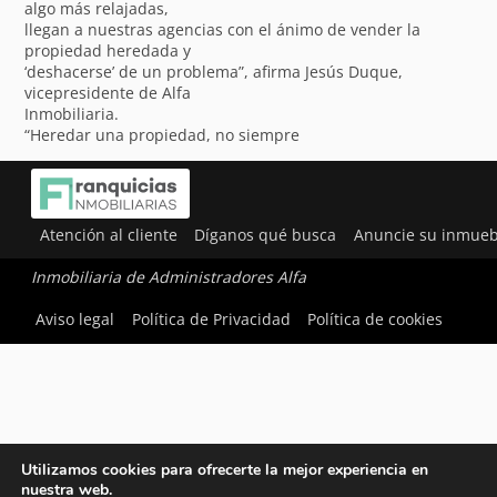
algo más relajadas,
llegan a nuestras agencias con el ánimo de vender la
propiedad heredada y
‘deshacerse’ de un problema”, afirma Jesús Duque,
vicepresidente de Alfa
Inmobiliaria.
“Heredar una propiedad, no siempre
Atención al cliente
Díganos qué busca
Anuncie su inmueb
Inmobiliaria de Administradores Alfa
Aviso legal
Política de Privacidad
Política de cookies
Utilizamos cookies para ofrecerte la mejor experiencia en
nuestra web.