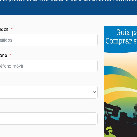
idos
fono