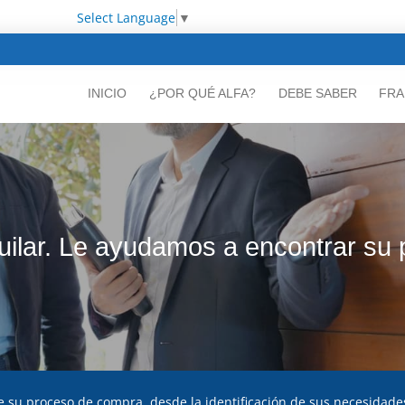
Select Language
▼
INICIO
¿POR QUÉ ALFA?
DEBE SABER
FRA
uilar. Le ayudamos a encontrar su
 su proceso de compra, desde la identificación de sus necesidades