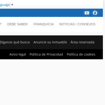
nguage
▼
?
DEBE SABER
FRANQUICIA
NOTICIAS / CONSEJOS
Díganos qué busca
Anuncie su inmueble
Área reservada
Aviso legal
Política de Privacidad
Política de cookies