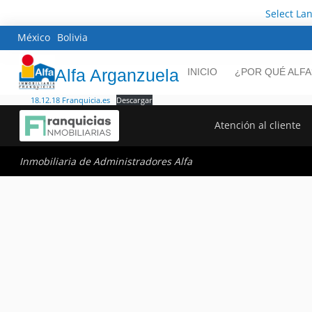
Select La
México
Bolivia
Alfa Arganzuela
INICIO
¿POR QUÉ ALFA
18.12.18 Franquicia.es
Descargar
Atención al cliente
Inmobiliaria de Administradores Alfa