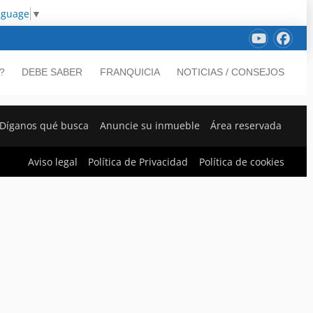
nguage
▼
?
DEBE SABER
FRANQUICIA
NOTICIAS / CONSEJOS
Díganos qué busca
Anuncie su inmueble
Área reservada
Aviso legal
Política de Privacidad
Política de cookies