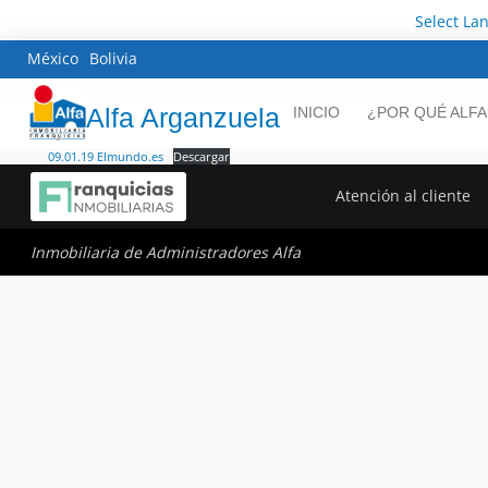
Select La
México
Bolivia
Alfa Arganzuela
INICIO
¿POR QUÉ ALFA
09.01.19 Elmundo.es
Descargar
Atención al cliente
Inmobiliaria de Administradores Alfa