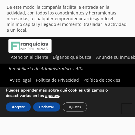
De este modo, la compañía facilita la entrada en la
actividad, con todos los conocimientos y herramientas
necesarias, a cualquier emprendedor arriesgando el
mínimo capital y llegado el momento, trasladar la actividad
a un local.
Atención al cliente
Díganos qué busca
Anuncie su inmueb
Inmobiliaria de Administradores Alfa
Utilizamos cookies para ofrecerte la mejor experiencia en
Aviso legal
Política de Privacidad
Política de cookies
nuestra web.
Puedes aprender más sobre qué cookies utilizamos o
desactivarlas en los
ajustes
.
Aceptar
Rechazar
Ajustes