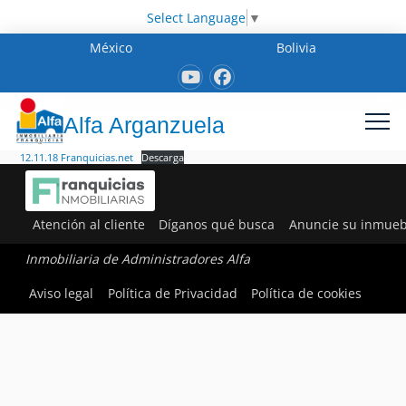
Select Language
▼
México
Bolivia
Alfa Arganzuela
12.11.18 Franquicias.net
Descarga
Atención al cliente
Díganos qué busca
Anuncie su inmueb
Inmobiliaria de Administradores Alfa
Aviso legal
Política de Privacidad
Política de cookies