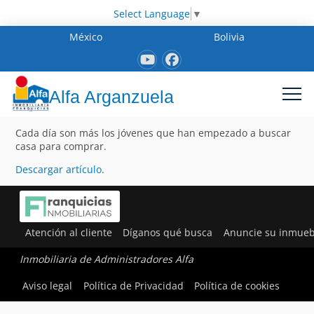
Select Language
▼
México
Bolivia
Alfa Arganzuela
Cada día son más los jóvenes que han empezado a buscar
casa para comprar.
Descargar artículo
.
Atención al cliente
Díganos qué busca
Anuncie su inmueb
Inmobiliaria de Administradores Alfa
Aviso legal
Política de Privacidad
Política de cookies