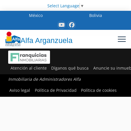
Select Language
▼
México
Bolivia
Alfa Arganzuela
Atención al cliente
Díganos qué busca
Anuncie su inmueb
Inmobiliaria de Administradores Alfa
Aviso legal
Política de Privacidad
Política de cookies