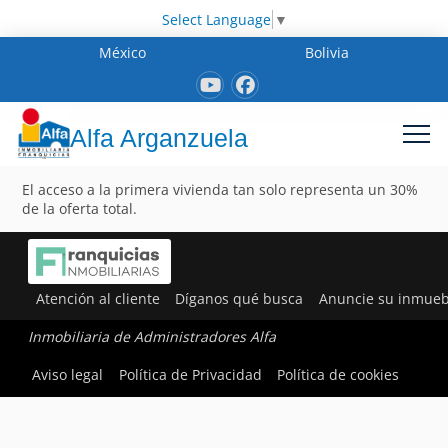
Select Language
▼
México
Bolivia
Alfa Arganzuela
El acceso a la primera vivienda tan solo representa un 30%
de la oferta total.
Atención al cliente
Díganos qué busca
Anuncie su inmueb
Inmobiliaria de Administradores Alfa
Aviso legal
Política de Privacidad
Política de cookies