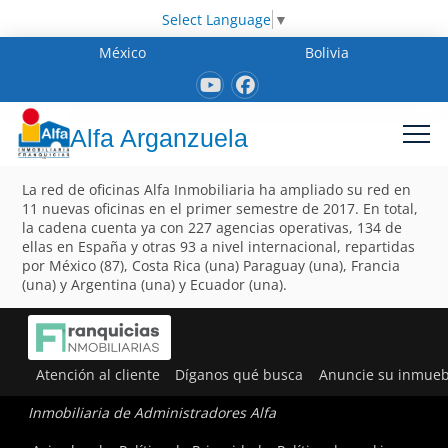
Select Language
▼
México
Bolivia
Alfa Arganzuela
La red de oficinas Alfa Inmobiliaria ha ampliado su red en
11 nuevas oficinas en el primer semestre de 2017. En total,
la cadena cuenta ya con 227 agencias operativas, 134 de
ellas en España y otras 93 a nivel internacional, repartidas
por México (87), Costa Rica (una) Paraguay (una), Francia
(una) y Argentina (una) y Ecuador (una).
Atención al cliente
Díganos qué busca
Anuncie su inmueb
Inmobiliaria de Administradores Alfa