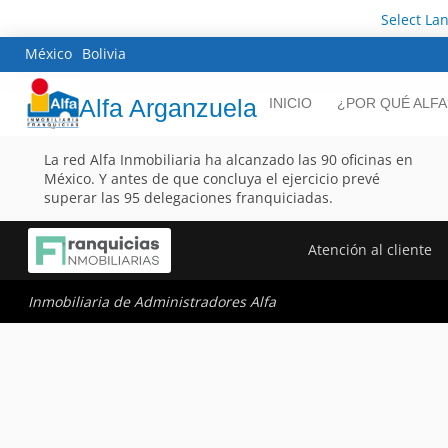
Select La
México
Bolivia
Alfa Arganzuela
INICIO
¿POR QUÉ ALFA
La red Alfa Inmobiliaria ha alcanzado las 90 oficinas en
México. Y antes de que concluya el ejercicio prevé
superar las 95 delegaciones franquiciadas.
Atención al cliente
Inmobiliaria de Administradores Alfa