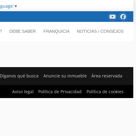
nguage
▼
?
DEBE SABER
FRANQUICIA
NOTICIAS / CONSEJOS
Díganos qué busca
Anuncie su inmueble
Área reservada
Aviso legal
Política de Privacidad
Política de cookies