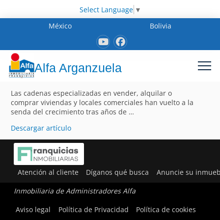
Select Language
▼
México
Bolivia
Alfa Arganzuela
Las cadenas especializadas en vender, alquilar o
comprar viviendas y locales comerciales han vuelto a la
senda del crecimiento tras años de …
Descargar artículo
Atención al cliente
Díganos qué busca
Anuncie su inmueb
Inmobiliaria de Administradores Alfa
Aviso legal
Política de Privacidad
Política de cookies