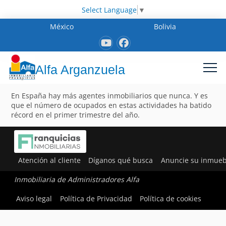
Select Language
▼
México
Bolivia
Alfa Arganzuela
En España hay más agentes inmobiliarios que nunca. Y es
que el número de ocupados en estas actividades ha batido
récord en el primer trimestre del año.
Atención al cliente
Díganos qué busca
Anuncie su inmueb
Inmobiliaria de Administradores Alfa
Aviso legal
Política de Privacidad
Política de cookies