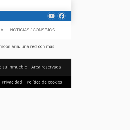
IA
NOTICIAS / CONSEJOS
nmobiliaria, una red con más
e su inmueble
Área reservada
e Privacidad
Política de cookies