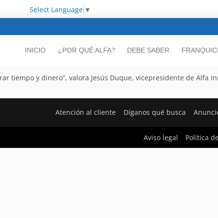
Select Language
▼
INICIO
¿POR QUÉ ALFA?
DEBE SABER
FRANQUIC
ar tiempo y dinero”, valora Jesús Duque, vicepresidente de Alfa I
Atención al cliente
Díganos qué busca
Anunci
Aviso legal
Política d