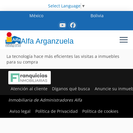
Select Language
▼
México
Bolivia
Alfa Arganzuela
La tecnología hace más eficientes las visitas a inmuebles
para su compra
Atención al cliente
Díganos qué busca
Anuncie su inmueb
Inmobiliaria de Administradores Alfa
Aviso legal
Política de Privacidad
Política de cookies