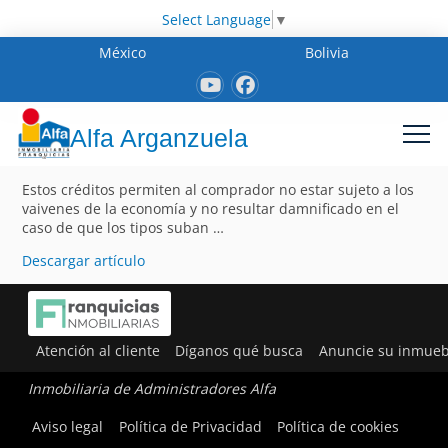
Select Language
▼
México
Bolivia
Alfa Arganzuela
Estos créditos permiten al comprador no estar sujeto a los
vaivenes de la economía y no resultar damnificado en el
caso de que los tipos suban …
Descargar artículo
Atención al cliente
Díganos qué busca
Anuncie su inmueb
Inmobiliaria de Administradores Alfa
Aviso legal
Política de Privacidad
Política de cookies