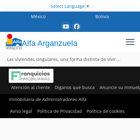
Select Language
▼
México
Bolivia
Alfa Arganzuela
Las viviendas singulares, una forma distinta de vivir….
Atención al cliente
Díganos qué busca
Anuncie su inmueb
Inmobiliaria de Administradores Alfa
Aviso legal
Política de Privacidad
Política de cookies